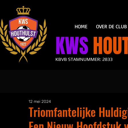
HOME
OVER DE CLUB
KWS
HOUT
KBVB STAMNUMMER: 2833
12 mei 2024
Triomfantelijke Huldi
Een Nieuw Hoofdstuk 