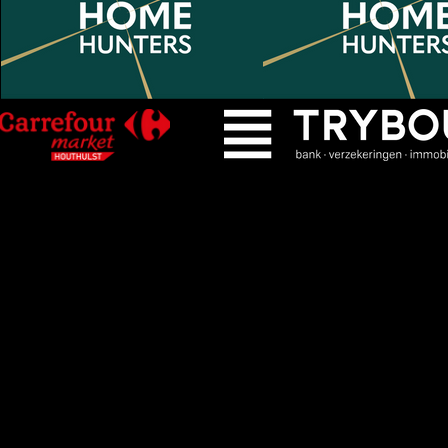
🎟️ Gratis abonnement afhalen
KWS Houthulst
voor voor sei
inwoners van Houthulst