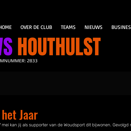
HOME
OVER DE CLUB
TEAMS
NIEUWS
BUSINE
WS
HOUTHULST
AMNUMMER: 2833
 het Jaar
7 mei kan jij als supporter van de Woudsport dit bijwonen. Gevolgd 