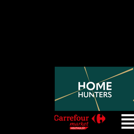
🎟️ Gratis abonnement afhalen
inwoners van Houthulst