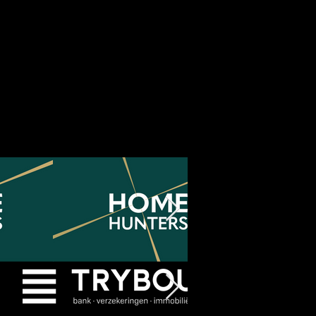
kt Rita & Daniël!