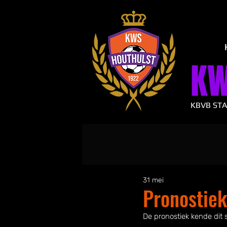
K
KBVB ST
31 mei
Pronostie
De pronostiek kende dit 