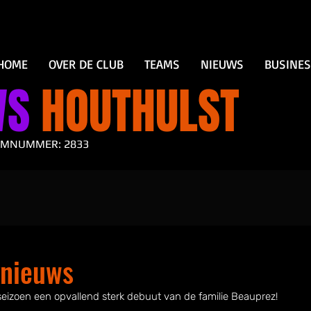
HOME
OVER DE CLUB
TEAMS
NIEUWS
BUSINE
WS
HOUTHULST
AMNUMMER: 2833
knieuws
seizoen een opvallend sterk debuut van de familie Beauprez!