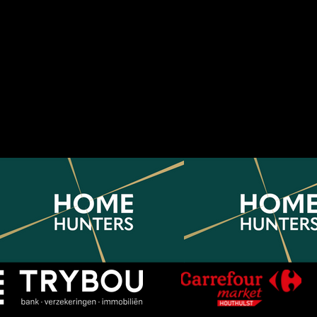
Bedan
KWS Houthulst stelt kern A en B
voor voor seizoen 2026-2027