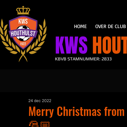
HOME
OVER DE CLUB
KWS
HOUT
KBVB STAMNUMMER: 2833
24 dec 2022
Merry Christmas from
🎅🏼