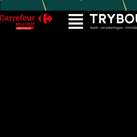
🎟️ Gratis abonnement afhalen
KWS Houthulst
voor voor sei
inwoners van Houthulst