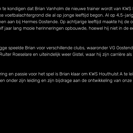
 te kondigen dat Brian Vanholm de nieuwe trainer wordt van KWS H
ke voetbalachtergrond die al op jonge leeftijd begon. Al op 4,5-jarige 
nen aan bij Hermes Oostende. Op achtjarige leeftijd maakte hij de o
elf jaar lang mooie herinneringen opbouwde, hoewel hij niet in de ee
Brugge speelde Brian voor verschillende clubs, waaronder VG Oostend
ter Roeselare en uiteindelijk weer Gistel, waar hij zijn carrière als 
ring en passie voor het spel is Brian klaar om KWS Houthulst A te lei
n onder zijn leiding en zijn bijdrage aan de ontwikkeling van onze 