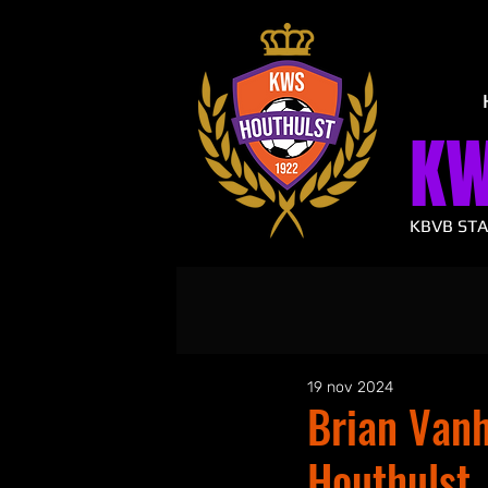
K
KBVB ST
19 nov 2024
Brian Van
Houthulst