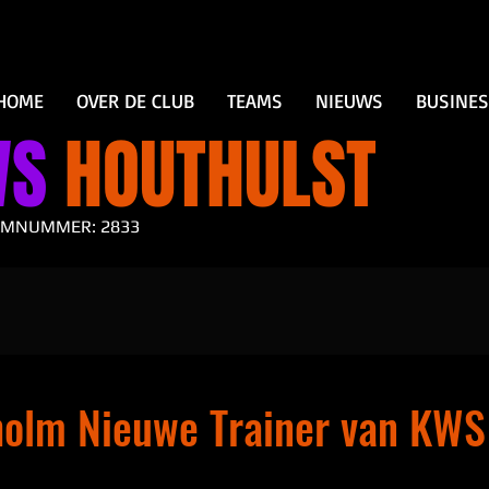
HOME
OVER DE CLUB
TEAMS
NIEUWS
BUSINE
WS
HOUTHULST
AMNUMMER: 2833
holm Nieuwe Trainer van KWS