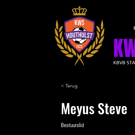
K
KBVB ST
< Terug
Meyus Steve
Bestuurslid